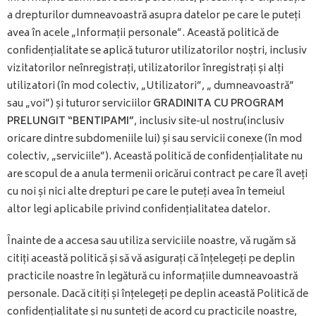
a drepturilor dumneavoastră asupra datelor pe care le puteți
avea în acele „Informații personale”. Această politică de
confidențialitate se aplică tuturor utilizatorilor noștri, inclusiv
vizitatorilor neînregistrați, utilizatorilor înregistrați și alți
utilizatori (în mod colectiv, „Utilizatori”, „ dumneavoastră”
sau „voi”) și tuturor serviciilor
GRADINITA CU PROGRAM
PRELUNGIT “BENTIPAMI”
, inclusiv site-ul nostru(inclusiv
oricare dintre subdomeniile lui) și sau servicii conexe (în mod
colectiv, „serviciile”). Această politică de confidențialitate nu
are scopul de a anula termenii oricărui contract pe care îl aveți
cu noi și nici alte drepturi pe care le puteți avea în temeiul
altor legi aplicabile privind confidențialitatea datelor.
Înainte de a accesa sau utiliza serviciile noastre, vă rugăm să
citiți această politică și să vă asigurați că înțelegeți pe deplin
practicile noastre în legătură cu informațiile dumneavoastră
personale. Dacă citiți și înțelegeți pe deplin această Politică de
confidențialitate și nu sunteți de acord cu practicile noastre,