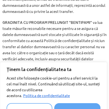
dumneavoastră a unor astfel de informații, reprezintă acordul
dumneavoastră cu privire la acest transfer.
GRADINITA CU PROGRAM PRELUNGIT “BENTIPAMI”
va lua
toate măsurile rezonabile necesare pentru a se asigura că
datele dumneavoastră sunt stocate și utilizate în siguranță și în
conformitate cu această Politică de confidențialitate și niciun
transfer al datelor dumneavoastră cu caracter personal nu va
avea loc către o organizație sau o țară decât dacă există
verificări adecvate, inclusiv asupra securitatății datelor
dumneavoastră date și alte informații personale.
Ținem la confidențialitatea ta
Dezvăluirea datelor
Acest site folosește cookie-uri pentru a oferi servicii la
cel mai înalt nivel. Continuând să utilizați site-ul, sunteți
GRADINITA CU PROGRAM PRELUNGIT “BENTIPAMI”
poate
de acord cu utilizarea
dezvălui datele dumneavoastră cu caracter personal cu
acestora.
Politica de confidențialitate
bună-credință că o astfel de acțiune este necesară: