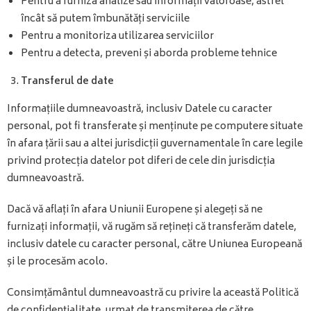
Pentru a furniza analize sau informații valoroase, astfel
încât să putem îmbunătăți serviciile
Pentru a monitoriza utilizarea serviciilor
Pentru a detecta, preveni și aborda probleme tehnice
Transfer
ul
de date
Informațiile dumneavoastră, inclusiv Datele cu caracter
personal, pot fi transferate și menținute pe computere situate
în afara țării sau a altei jurisdicții guvernamentale în care legile
privind protecția datelor pot diferi de cele din jurisdicția
dumneavoastră.
Dacă vă aflați în afara Uniunii Europene și alegeți să ne
furnizați informații, vă rugăm să rețineți că transferăm datele,
inclusiv datele cu caracter personal, către Uniunea Europeană
și le procesăm acolo.
Consimțământul dumneavoastră cu privire la această Politică
de confidențialitate, urmat de transmiterea de către